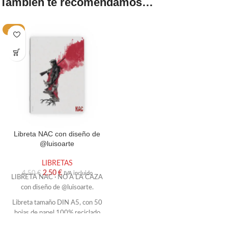
También te recomendamos…
-44%
Libreta NAC con diseño de
@luisoarte
LIBRETAS
2,50
€
4,50
€
IVA incluido
LIBRETA NAC · NO A LA CAZA
con diseño de @luisoarte.
Libreta tamaño DIN A5, con 50
hojas de papel 100% reciclado
para que apuntes todo lo que se te