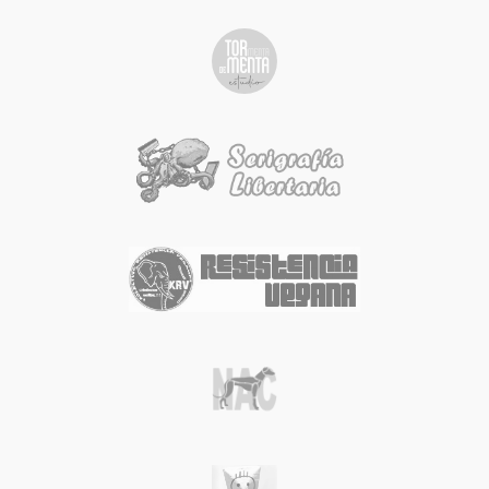
reciclable)
Gramaje alto: 390 g/m² (extra
resistente)
Gran capacidad con fuelle en la
base
Asas largas reforzadas (70 cm),
cómodas de llevar
Soporta hasta 6 kg
Medidas: 40cm/42cm/15cm
Color gris vigoré
Funcionalidad y diseño exclusivo
LOBO VIVO en una bolsa pensada
para durar.