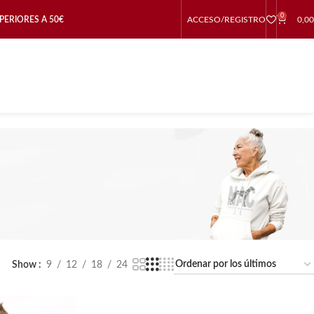
0
PERIORES A 50€
ACCESO/REGISTRO
0,0
Show
9
12
18
24