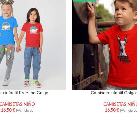
mpamos cada prenda especialmente para ti,
o el
plazo de entrega es de 7 a 10 días hábil
cias por apoyar una producción más responsable
a infantil Free the Galgo
Camiseta infantil Galgo
CAMISETAS NIÑO
CAMISETAS NIÑ
16,50
€
16,50
€
IVA incluido
IVA incluid