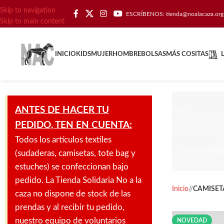
Skip to navigation
ESCRÍBENOS: tienda@noalacaza.org
Skip to main content
INICIO
KIDS
MUJER
HOMBRE
BOLSAS
MÁS COSITAS
VULUTATE DUIRA
ANTES DE HACER TU
PARTURENT MIRA
PEDIDO, TEN EN CUENTA:
Suspedise ullamcorper dis nisl ipsu
Todos los artículos textiles
habitasse nam parturent fusce tique.
(sudaderas, camisetas, tote bag y
estuches) se confeccionan bajo
SHOP NOW
pedido. La Tienda Solidaria No a la
Inicio
/
CAMISET
caza no dispone de stock de las
prendas y al recibir tu pedido,
No tr
nuestro equipo de voluntarios
NOVEDAD