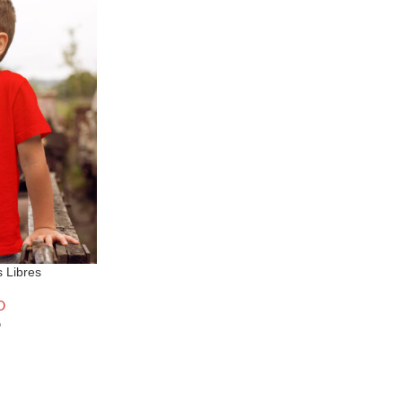
es
.
s Libres
O
o