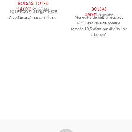
BOLSAS
,
TOTES
14,00
€
BOLSAS
IVA incluido
TOTE BAG Asa larga - 100%
4,50
€
IVA incluido
Monedero de fieltro reciclado
Algodón orgánico certificado.
RPET (reciclaje de botellas)
tamaño 10,5x8cm con diseño "No
a la caza".