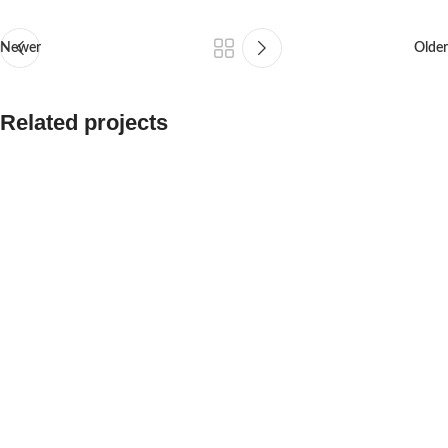
Newer
Older
Related projects
Potenti parturient parturie
Accessories