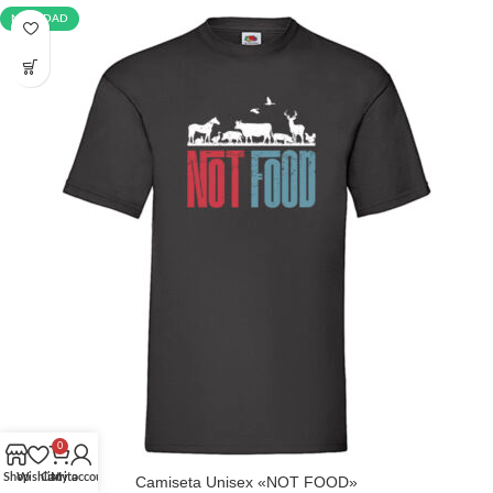
NOVEDAD
0
Shop
Wishlist
Carrito
My account
Camiseta Unisex «NOT FOOD»
TALLA