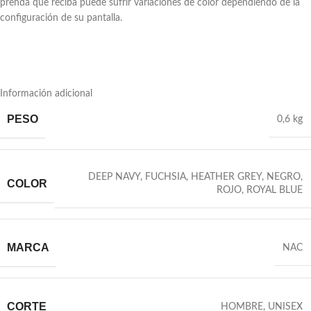
prenda que reciba puede sufrir variaciones de color dependiendo de la
configuración de su pantalla.
Información adicional
PESO
0,6 kg
DEEP NAVY
,
FUCHSIA
,
HEATHER GREY
,
NEGRO
,
COLOR
ROJO
,
ROYAL BLUE
MARCA
NAC
CORTE
HOMBRE
,
UNISEX