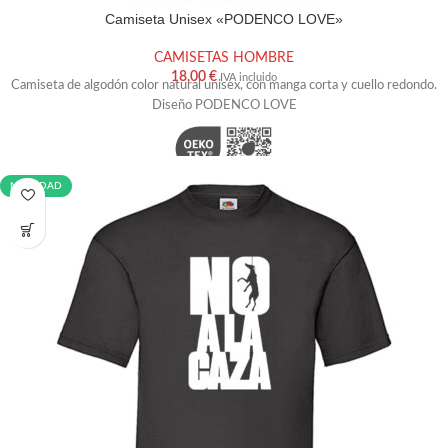
Camiseta Unisex «PODENCO LOVE»
TALLA
XS
S
M
L
XL
XXL
CAMISETAS HOMBRE
AÑADIR AL CARRITO
18,00
€
IVA incluido
Camiseta de algodón color natural unisex, con manga corta y cuello redondo.
Diseño PODENCO LOVE
NOVEDAD