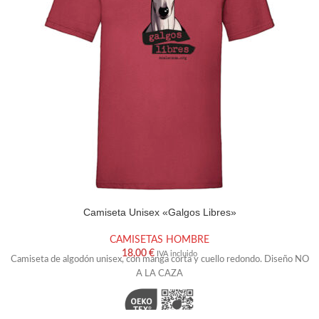
Camiseta Unisex «Galgos Libres»
TALLA
XS
S
M
L
XL
XXL
COLOR
CAMISETAS HOMBRE
18,00
€
IVA incluido
Camiseta de algodón unisex, con manga corta y cuello redondo. Diseño NO
AÑADIR AL CARRITO
A LA CAZA