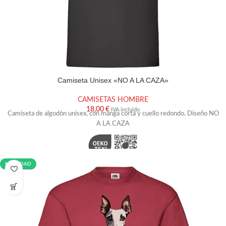
Camiseta Unisex «NO A LA CAZA»
TALLA
S
M
L
XL
XXL
CAMISETAS HOMBRE
AÑADIR AL CARRITO
18,00
€
IVA incluido
Camiseta de algodón unisex, con manga corta y cuello redondo. Diseño NO
A LA CAZA
NOVEDAD