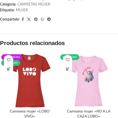
Categoría:
CAMISETAS MUJER
Etiqueta:
MUJER
Compártelo:
Productos relacionados
TOP VENTAS
NOVEDAD
NOVEDAD
Camiseta mujer «LOBO
Camiseta mujer «NO A LA
COLOR
XS
S
M
L
XL
VIVO»
CAZA LOBO»
TALLA