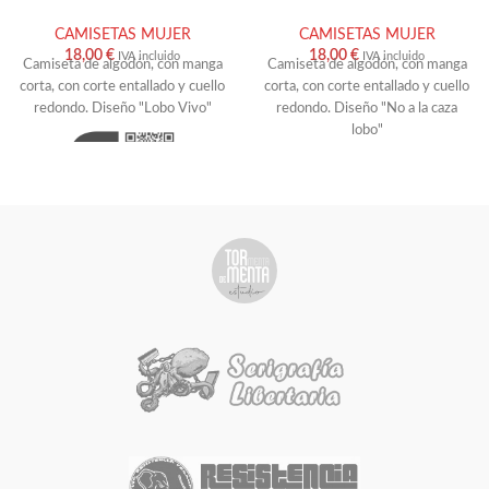
XXL
XS
S
M
L
XL
TALLA
CAMISETAS MUJER
CAMISETAS MUJER
COLOR
XXL
18,00
€
18,00
€
IVA incluido
IVA incluido
Camiseta de algodón, con manga
Camiseta de algodón, con manga
AÑADIR AL CARRITO
AÑADIR AL CARRITO
corta, con corte entallado y cuello
corta, con corte entallado y cuello
redondo. Diseño "Lobo Vivo"
redondo. Diseño "No a la caza
lobo"