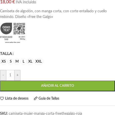
18,00
€
IVA incluido
Camiseta de algodón, con manga corta, con corte entallado y cuello
redondo. Diseño «Free the Galgo»
TALLA
XS
S
M
L
XL
XXL
-
+
AÑADIR AL CARRITO
Lista de deseos
Guía de Tallas
SKU:
camiseta-mujer-manga-corta-freethegalgo-roja